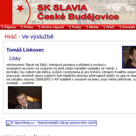
*) Zápasy
*) Pokec
*) Archiv zápasů
*) Fotky
*) Media
*) Hráči
*) Kontakt
Hráč -
Ve výslužbě
Tomáš Lískovec
Lísky
odchovanec Slavie od žáků, hokejová postava a přehled a tvrdost v
soubojích na zemi i ve vzduchu ho jistě zdobí mentální výpadky už méně, z
techniky mu celkem jde klička, ovšem rozehrávka je pro trenéry zdrojem trvalého utrpení
pracovat, nicméně opora zadních řad mladšího dorostu překvapivě dobře se ujal ve sta
od začátku sezony 2006/2007 v KP stabilně v sestavě na beku, kazí měné přihrávek, v
soubojů ....uvidíme