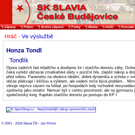
*) Zápasy
*) Pokec
*) Archiv zápasů
*) Fotky
*) Media
*) Hráči
*) Kontakt
Hráč -
Ve výslužbě
Honza Tondl
Tondlík
Opora zadních řad mladšího a doufejme že i staršího dorostu záhy. Ovše
čeká vyřešit občasné zmatkařské úlety v poziční hře, zlepšit nákop a dir
před sebou. Parametry na obránce ideální, dobrá dynamika a ochota v so
občas překvapí i kličkou a výletem, ale vedení míče bývá problém... Mim
věnuje nejvíce sázení na fotbal, po hospodách tedy rozhodně nevysedává
zpoloviny jako ostatní. Nemusí být v centru pozornosti, ale na gymnaziu j
společenský king. Kapitán staršího dorostu po postupu do KP I
© 2001 - 2026 Slavia ČB -
Jan Pirnos