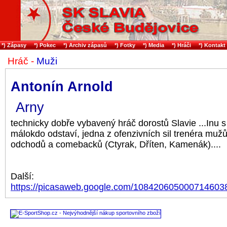
*) Zápasy
*) Pokec
*) Archiv zápasů
*) Fotky
*) Media
*) Hráči
*) Kontakt
Hráč -
Muži
Antonín Arnold
Arny
technicky dobře vybavený hráč dorostů Slavie ...Inu s
málokdo odstaví, jedna z ofenzivních sil trenéra mužů 
odchodů a comebacků (Ctyrak, Dříten, Kamenák)....
Další:
https://picasaweb.google.com/10842060500071460