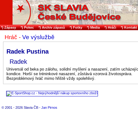
*) Zápasy
*) Pokec
*) Archiv zápasů
*) Fotky
*) Media
*) Hráči
*) Kontakt
Hráč -
Ve výslužbě
Radek Pustina
Radek
Universál od beka po zálohu, solidní myšlení a nasazení, zatím ucházejíc
kondice. Horší se tréninkové nasazení, zůstává vzorová životospráva.
Bezproblémový hráč mimo hřiště vždy spolehlivý.
© 2001 - 2026 Slavia ČB -
Jan Pirnos