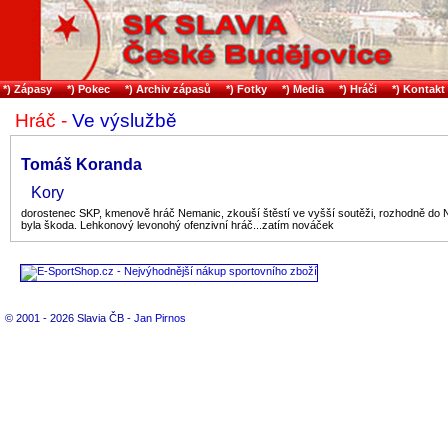
*) Zápasy
*) Pokec
*) Archiv zápasů
*) Fotky
*) Media
*) Hráči
*) Kontakt
Hráč -
Ve výslužbě
Tomáš Koranda
Kory
dorostenec SKP, kmenově hráč Nemanic, zkouší štěstí ve vyšší soutěži, rozhodně do
byla škoda. Lehkonový levonohý ofenzivní hráč...zatím nováček
© 2001 - 2026 Slavia ČB -
Jan Pirnos