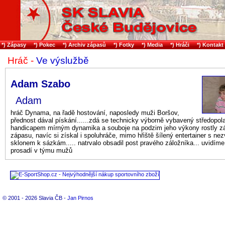
*) Zápasy
*) Pokec
*) Archiv zápasů
*) Fotky
*) Media
*) Hráči
*) Kontakt
Hráč -
Ve výslužbě
Adam Szabo
Adam
hráč Dynama, na řadě hostování, naposledy muži Boršov,
přednost dával pískání......zdá se technicky výborně vybavený středopola
handicapem mírným dynamika a souboje na podzim jeho výkony rostly z
zápasu, navíc si získal i spoluhráče, mimo hřiště šílený entertainer s ne
sklonem k sázkám..... natrvalo obsadil post pravého záložníka... uvidíme
prosadí v týmu mužů
© 2001 - 2026 Slavia ČB -
Jan Pirnos